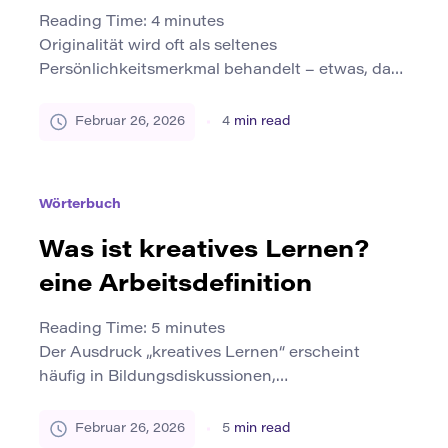
Reading Time:
4
minutes
Originalität wird oft als seltenes
Persönlichkeitsmerkmal behandelt – etwas, das
einige Begabte besitzen, während andere
einfach das, was bereits vorhanden ist,
Februar 26, 2026
4
min read
wiederholen. Wenn wir jedoch untersuchen, wie
einzigartige Ideen tatsächlich entstehen, taucht
ein anderes Muster auf. Originalität ist kein
Wörterbuch
Blitzschlag, der nur wenigen vorbehalten ist. Es
ist das Ergebnis von Gewohnheiten,
Was ist kreatives Lernen?
Umgebungen, kognitiven Strategien und […]
eine Arbeitsdefinition
Reading Time:
5
minutes
Der Ausdruck „kreatives Lernen“ erscheint
häufig in Bildungsdiskussionen,
Lehrplanreformen und Innovationsstrategien.
Die Schulen behaupten, es zu fördern. Die
Februar 26, 2026
5
min read