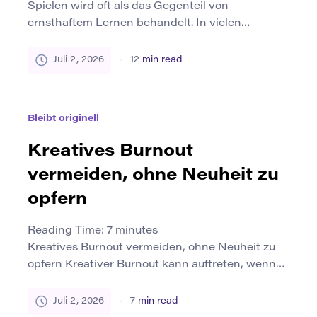
Spielen wird oft als das Gegenteil von
ernsthaftem Lernen behandelt. In vielen
Klassenzimmern und Institutionen wird das
Spielen als Studienbrecher und nicht als
Juli 2, 2026
12
min read
Studienmethode angesehen. Das Spiel kann
jedoch eine der stärksten Möglichkeiten sein, um
Neugier, Experimente, Zusammenarbeit und
Bleibt originell
kreative Problemlösungen zu entwickeln. Wenn
es gut gestaltet ist, wird die spielerische Übung
Kreatives Burnout
zu einer kraftvollen […]
vermeiden, ohne Neuheit zu
opfern
Reading Time:
7
minutes
Kreatives Burnout vermeiden, ohne Neuheit zu
opfern Kreativer Burnout kann auftreten, wenn
eine Person zu viel Zeit damit verbringt, Ideen,
Projekte, Designs, Texte, Videos oder
Juli 2, 2026
7
min read
Kampagnen ohne ausreichende