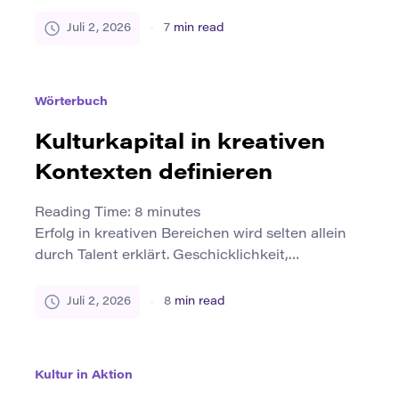
Neugier: eine Frage, die sich unvollendet anfühlt,
ein Detail, das nicht passt, ein Muster, das es
Juli 2, 2026
7
min read
wert zu sein scheint, zu folgen, oder ein Zweifel
an einer Erklärung, die alle anderen zu schnell
akzeptieren. Neugier treibt den Geist über die
Wörterbuch
Wiederholung hinaus. Es […]
Kulturkapital in kreativen
Kontexten definieren
Reading Time:
8
minutes
Erfolg in kreativen Bereichen wird selten allein
durch Talent erklärt. Geschicklichkeit,
Originalität, Disziplin und Vorstellungskraft sind
wichtig, aber sie sind nicht die einzigen Kräfte,
Juli 2, 2026
8
min read
die die künstlerische Anerkennung prägen. Ein
Schriftsteller, Künstler, Designer, Musiker,
Kurator, Filmemacher oder Performer bewegt
Kultur in Aktion
sich auch durch Geschmacks-, Bildungs-, Ruf-,