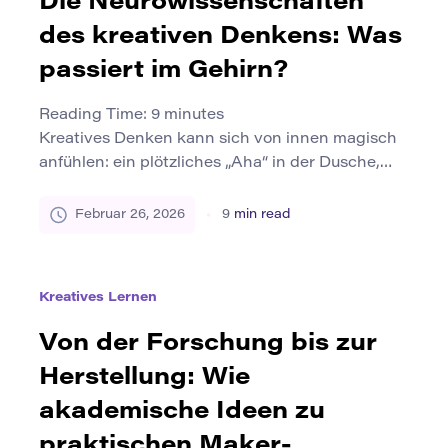
Die Neurowissenschaften
was sich moralisch notwendig anfühlt. In […]
des kreativen Denkens: Was
passiert im Gehirn?
Reading Time:
9
minutes
Kreatives Denken kann sich von innen magisch
anfühlen: ein plötzliches „Aha“ in der Dusche,
eine frische Metapher, die aus dem Nichts
kommt, eine überraschende Verbindung
Februar 26, 2026
9
min read
zwischen zwei Ideen, die nichts miteinander zu
tun schienen. Kreativität wurde lange Zeit als
etwas Geheimnisvolles behandelt – mehr zu
Kreatives Lernen
Hause in Kunststudios als in Laboratorien. Aber
in den letzten […]
Von der Forschung bis zur
Herstellung: Wie
akademische Ideen zu
praktischen Maker-