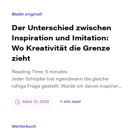
Oberflächenebene. In den letzten Jahren haben
sich Pädagogen in allen Disziplinen zu einer
Bleibt originell
anderen Philosophie entwickelt: Lernen durch
Machen. Anstatt einfach über Konzepte zu lesen,
Der Unterschied zwischen
bauen, entwerfen, experimentieren […]
Inspiration und Imitation:
Wo Kreativität die Grenze
zieht
Reading Time:
5
minutes
Jeder Schöpfer hat irgendwann die gleiche
ruhige Frage gestellt: Wurde ich davon inspiriert
– oder habe ich es kopiert? in einer Welt voller
Inhalte, Referenzen, Trends und Algorithmen, die
März 31, 2026
5
min read
Vertrautheit belohnen, die Grenze zwischen
Inspiration und Nachahmung kann sich
gefährlich dünn anfühlen. Schriftsteller
Wörterbuch
absorbieren Stimmen, die sie bewundern.