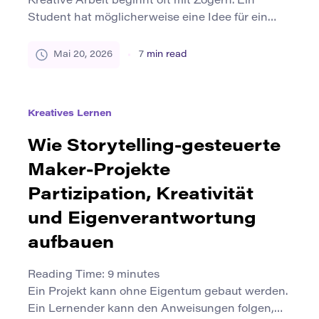
Kreative Arbeit beginnt oft mit Zögern. Ein
Student hat möglicherweise eine Idee für ein
Projekt, befürchtet aber, dass es unvollendet
aussieht. Ein junger Designer kann es vermeiden,
Mai 20, 2026
7
min read
eine Skizze zu zeigen, da sie noch nicht poliert
ist. Ein Hersteller kann den Bau eines Prototyps
verzögern, da die erste Version möglicherweise
Kreatives Lernen
nicht funktioniert. In Klassenzimmern,
Makerspaces […]
Wie Storytelling-gesteuerte
Maker-Projekte
Partizipation, Kreativität
und Eigenverantwortung
aufbauen
Reading Time:
9
minutes
Ein Projekt kann ohne Eigentum gebaut werden.
Ein Lernender kann den Anweisungen folgen,