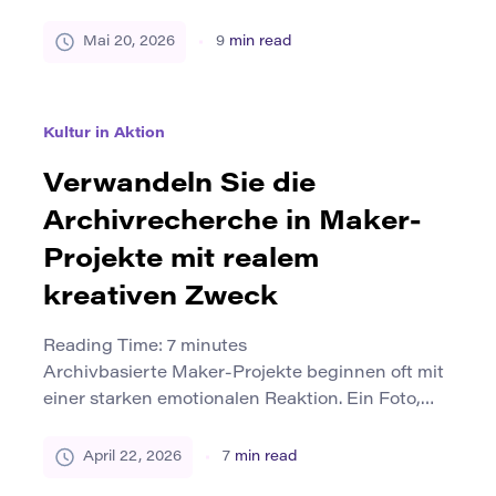
Materialien zusammenbauen, die Aufgabe
erledigen und das Gefühl haben, dass das fertige
Mai 20, 2026
9
min read
Objekt mehr zur Aufgabe als zu ihnen gehört.
Das Geschichtenerzählen verändert diese
Beziehung. Wenn ein Maker-Projekt mit einer
Kultur in Aktion
Geschichte beginnt, ist das Objekt nicht mehr
nur ein Beweis dafür, dass […]
Verwandeln Sie die
Archivrecherche in Maker-
Projekte mit realem
kreativen Zweck
Reading Time:
7
minutes
Archivbasierte Maker-Projekte beginnen oft mit
einer starken emotionalen Reaktion. Ein Foto,
eine handgezeichnete Karte, ein alter Flyer, ein
Reparaturhandbuch, ein Schuljahrbuch, ein
April 22, 2026
7
min read
Protestplakat oder ein