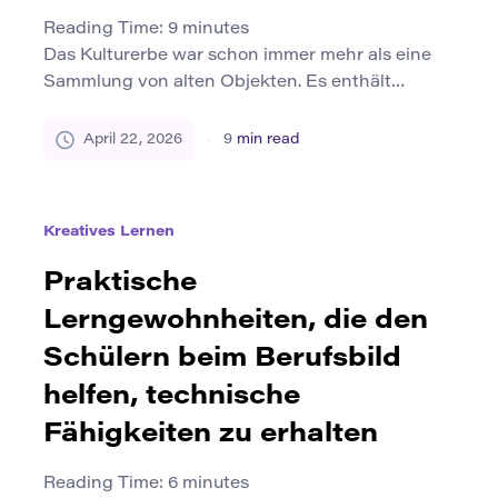
Reading Time:
9
minutes
Das Kulturerbe war schon immer mehr als eine
Sammlung von alten Objekten. Es enthält
Manuskripte, Gebäude, Gemälde, Fotografien,
Lieder, Rituale, mündliche Geschichten, lokale
April 22, 2026
9
min read
Erinnerungen und die unzähligen Spuren, die
Menschen hinterlassen, wenn sie
Gemeinschaften im Laufe der Zeit formen. Über
Kreatives Lernen
Jahrhunderte stützten sich die Gesellschaften
auf die physische Erhaltung, um diese
Praktische
Materialien zu schützen. Museen […]
Lerngewohnheiten, die den
Schülern beim Berufsbild
helfen, technische
Fähigkeiten zu erhalten
Reading Time:
6
minutes