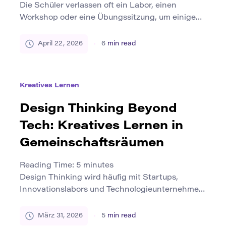
Die Schüler verlassen oft ein Labor, einen
Workshop oder eine Übungssitzung, um einige
Tage später festzustellen, dass die Sequenz
bereits abrutscht. Diese Unterbrechung ist in der
April 22, 2026
6
min read
Berufsausbildung üblich, da die technischen
Fähigkeiten nicht dauerhaft werden, nur weil ein
Schüler die Werkzeuge einmal berührt hat. Ein
Kreatives Lernen
erster Versuch kann Vertrautheit schaffen, aber
die Aufbewahrung erfordert ein […]
Design Thinking Beyond
Tech: Kreatives Lernen in
Gemeinschaftsräumen
Reading Time:
5
minutes
Design Thinking wird häufig mit Startups,
Innovationslabors und Technologieunternehmen
in Verbindung gebracht. Es ruft Bilder von
Whiteboards hervor, die in Haftnotizen, Rapid-
März 31, 2026
5
min read