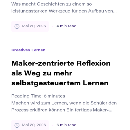
Was macht Geschichten zu einem so
leistungsstarken Werkzeug für den Aufbau von
Gemeinschaften? Von alten Mythen rund ums
Feuer bis hin zu digitalen Erzählungen, die über
Mai 20, 2026
4
min read
soziale Medien geteilt werden, war das
Geschichtenerzählen immer eine Möglichkeit für
Menschen, sich zu verbinden, zu reflektieren und
Kreatives Lernen
zu mobilisieren. Heute entdecken
Gemeindevorsteher, Pädagogen und
Maker-zentrierte Reflexion
Bibliothekare das Potenzial des […]
als Weg zu mehr
selbstgesteuertem Lernen
Reading Time:
6
minutes
Machen wird zum Lernen, wenn die Schüler den
Prozess erklären können Ein fertiges Maker-
Projekt kann beeindruckend aussehen, ohne viel
über das zu verraten, was der Schüler
Mai 20, 2026
6
min read