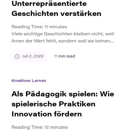
Unterrepräsentierte
Geschichten verstärken
Reading Time:
11
minutes
Viele wichtige Geschichten bleiben nicht, weil
ihnen der Wert fehlt, sondern weil sie keinen
Platz, keine Aufmerksamkeit, keine Ressourcen
oder keinen Schutz erhalten. Einige Stimmen
Juli 2, 2026
11
min read
werden durch die Geschichte, die
Mediengewohnheiten, die Sprachbarrieren, die
soziale Ungleichheit, die institutionelle
Kreatives Lernen
Vernachlässigung oder den eingeschränkten
Zugang zu Publishing-Plattformen an den Rand
Als Pädagogik spielen: Wie
gedrängt. Diese Geschichten können aus kleinen
spielerische Praktiken
Gemeinden, […]
Innovation fördern
Reading Time:
12
minutes