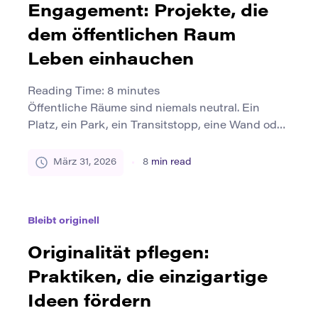
Engagement: Projekte, die
begründete Definition der […]
dem öffentlichen Raum
Leben einhauchen
Reading Time:
8
minutes
Öffentliche Räume sind niemals neutral. Ein
Platz, ein Park, ein Transitstopp, eine Wand oder
ein leeres Grundstück erzählen darüber, wer
willkommen ist, wer sichtbar ist und wer das
März 31, 2026
8
min read
gemeinsame Leben gestalten kann. Für einen
Großteil der modernen Geschichte wurde die
öffentliche Kunst in erster Linie als Frage der
Bleibt originell
Ästhetik behandelt: eine Statue, ein Denkmal,
ein […]
Originalität pflegen:
Praktiken, die einzigartige
Ideen fördern