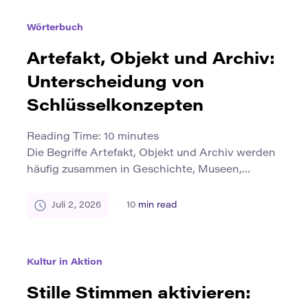
Austausch. Menschen bringen unterschiedliche
Erfahrungen, Methoden, Sprachen, Fragen und
Wörterbuch
Sichtweisen mit. Die endgültige Arbeit wird
originell, weil das Team diese Stimmen zu etwas
Artefakt, Objekt und Archiv:
kombiniert, das kein […]
Unterscheidung von
Schlüsselkonzepten
Reading Time:
10
minutes
Die Begriffe Artefakt, Objekt und Archiv werden
häufig zusammen in Geschichte, Museen,
Archäologie, Bibliotheksstudien, digitaler Kultur
und Geisteswissenschaften verwendet. Sie sind
Juli 2, 2026
10
min read
verwandt, aber sie bedeuten nicht dasselbe. Ein
einzelnes Element kann ein Objekt in einem
Kontext, ein Artefakt in einem anderen und ein
Kultur in Aktion
Teil eines Archivs in einem anderen sein. Der
Unterschied hängt von Bedeutung, […]
Stille Stimmen aktivieren: