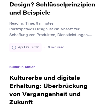
Design? Schlüsselprinzipien
und Beispiele
Reading Time:
9
minutes
Partizipatives Design ist ein Ansatz zur
Schaffung von Produkten, Dienstleistungen,
Systemen und Räumen, in denen die vom
Endergebnis betroffenen Personen an der
April 22, 2026
9
min read
Gestaltung beteiligt sind. Anstatt Benutzer als
entfernte Themen zu behandeln, die am Ende
nur beobachtet, gemessen oder um Feedback
Kultur in Aktion
gebeten werden, lädt sie in den Prozess selbst
ein. Sie helfen bei der Definition […]
Kulturerbe und digitale
Erhaltung: Überbrückung
von Vergangenheit und
Zukunft