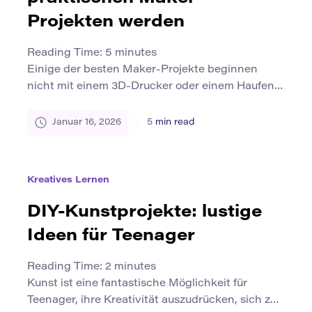
Projekten werden
Reading Time:
5
minutes
Einige der besten Maker-Projekte beginnen
nicht mit einem 3D-Drucker oder einem Haufen
Lieferungen – sie beginnen mit einer Idee. eine
Forschungsfrage. Ein überraschender Befund.
Januar 16, 2026
5
min read
Ein „Warum passiert das?“ Moment aus einem
Vortrag, einer Dokumentation oder einem
Gespräch. Dieser Leitfaden zeigt, wie Sie
Kreatives Lernen
akademische Konzepte in praktische Maker-
Projekte übersetzen, die sich sinnvoll, machbar
DIY-Kunstprojekte: lustige
und unterhaltsam anfühlen […]
Ideen für Teenager
Reading Time:
2
minutes
Kunst ist eine fantastische Möglichkeit für
Teenager, ihre Kreativität auszudrücken, sich zu