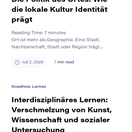
geht […]
die lokale Kultur Identität
prägt
Reading Time:
7
minutes
Ort ist mehr als Geographie. Eine Stadt,
Nachbarschaft, Stadt oder Region trägt
Erinnerung, Sprache, Symbole, Gewohnheiten,
Geschichten und soziale Regeln. Diese Elemente
Juli 2, 2026
7
min read
prägen, wie Menschen sich selbst verstehen und
wie sie sich auf andere beziehen. Die lokale
Kultur vermittelt den Menschen ein
Kreatives Lernen
Zugehörigkeitsgefühl. Es kann in Essen,
Festivals, Dialekten, Architektur, Musik, Sport,
Interdisziplinäres Lernen:
öffentlichen Räumen und […]
Verschmelzung von Kunst,
Wissenschaft und sozialer
Untersuchung