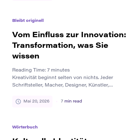
tatsächlich gelernt hat. Ein Karton-Prototyp, ein
codiertes Spiel, ein repariertes Objekt, ein
handgefertigtes Instrument oder eine
Bleibt originell
Community-Design-Lösung können Mühe und
Kreativität zeigen, aber das tiefere Lernen wird
Vom Einfluss zur Innovation:
oft in […]
Transformation, was Sie
wissen
Reading Time:
7
minutes
Kreativität beginnt selten von nichts. Jeder
Schriftsteller, Macher, Designer, Künstler,
Schüler und Geschichtenerzähler arbeitet aus
etwas, das er bereits gesehen, gelernt, geübt, in
Mai 20, 2026
7
min read
Frage gestellt oder geerbt hat. Wir werden von
Büchern, Werkzeugen, Lehrern,
Gemeinschaften, Traditionen, Stilen,
Wörterbuch
Gesprächen, Materialien und den Problemen
beeinflusst, die wir um uns herum bemerken.