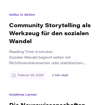
Universitäten beziehen sich in Leitbildern darauf.
Die politischen Entscheidungsträger beziehen es
in Frameworks für zukunftsfähige Fähigkeiten
Kultur in Aktion
ein. Trotz seiner Popularität bleibt der Begriff oft
vage. Bedeutet kreatives Lernen einfach Kunst
Community Storytelling als
zu unterrichten? Bezieht es sich auf begabte […]
Werkzeug für den sozialen
Wandel
Reading Time:
6
minutes
Sozialer Wandel beginnt selten mit
Richtliniendokumenten oder statistischen
Berichten. Häufiger beginnt es mit einer
Geschichte – jemand, der über gelebte
Februar 26, 2026
6
min read
Erfahrung, Ungerechtigkeit, Belastbarkeit oder
Hoffnung spricht. Geschichten prägen, wie
Gemeinschaften sich selbst sehen und wie
Kreatives Lernen
andere sie sehen. Sie beeinflussen, was sich
dringend anfühlt, was sich möglich anfühlt und