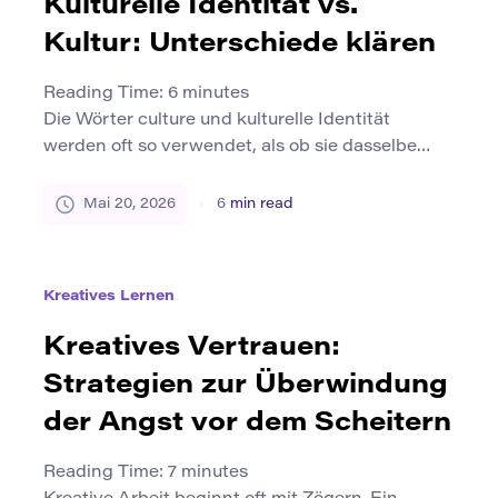
Kulturelle Identität vs.
Einfluss ist nicht der Feind der […]
Kultur: Unterschiede klären
Reading Time:
6
minutes
Die Wörter culture und kulturelle Identität
werden oft so verwendet, als ob sie dasselbe
bedeuten. Sie sind eng miteinander verbunden,
aber nicht identisch. Kultur ist das umfassendere
Mai 20, 2026
6
min read
System gemeinsamer Praktiken, Bedeutungen,
Werte, Symbole, Traditionen und alltäglicher
Gewohnheiten, an denen Menschen teilnehmen.
Kreatives Lernen
Kulturelle Identität ist die Art und Weise, wie eine
Person oder Gruppe ihre Beziehung […]
Kreatives Vertrauen:
Strategien zur Überwindung
der Angst vor dem Scheitern
Reading Time:
7
minutes