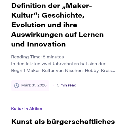
Designer sammeln Moodboards. Musiker
Definition der „Maker-
verinnerlichen Melodien. Unternehmer […]
Kultur“: Geschichte,
Evolution und ihre
Auswirkungen auf Lernen
und Innovation
Reading Time:
5
minutes
In den letzten zwei Jahrzehnten hat sich der
Begriff Maker-Kultur von Nischen-Hobby-Kreise
in Klassenzimmer, Bibliotheken,
Stadtentwicklungsstrategien und Diskussionen
März 31, 2026
5
min read
in der Innovationspolitik verlagert. Trotz seiner
Popularität bleibt das Konzept oft lose definiert.
Ist die Maker-Kultur eine Bewegung? Eine
Kultur in Aktion
Philosophie des Lernens? Ein technologischer
Wandel? Ein neues Wirtschaftsmodell? Dieser
Kunst als bürgerschaftliches
Artikel bietet eine strukturierte, historisch