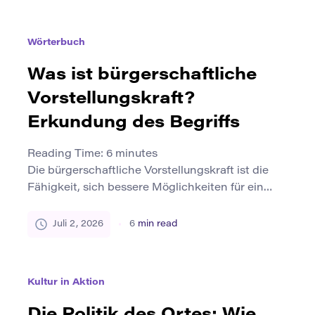
Wiederherstellung zu produzieren. Zuerst kann
die Arbeit weitergehen. Aber im Laufe der Zeit
Wörterbuch
kann es sich schwerer, langsamer und weniger
aufregend anfühlen. Viele Schöpfer befürchten,
Was ist bürgerschaftliche
dass die […]
Vorstellungskraft?
Erkundung des Begriffs
Reading Time:
6
minutes
Die bürgerschaftliche Vorstellungskraft ist die
Fähigkeit, sich bessere Möglichkeiten für ein
gemeinsames Leben vorzustellen. Es hilft den
Menschen, über aktuelle Probleme
Juli 2, 2026
6
min read
hinauszudenken und zu fragen, was für eine
Gemeinschaft, Schule, Stadt oder Gesellschaft
werden könnte. Der Begriff verbindet Kreativität
Kultur in Aktion
mit dem öffentlichen Leben. Es geht nicht nur
um persönliche Träume oder private Ideen. Es
Die Politik des Ortes: Wie