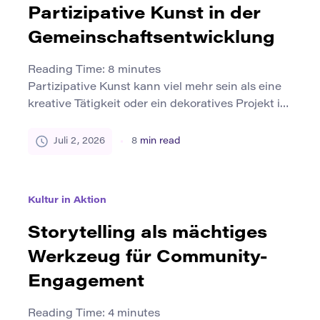
Sprach-, Institutionen- und soziale Netzwerke.
Partizipative Kunst in der
Diese Systeme beeinflussen, wer gesehen […]
Gemeinschaftsentwicklung
Reading Time:
8
minutes
Partizipative Kunst kann viel mehr sein als eine
kreative Tätigkeit oder ein dekoratives Projekt im
öffentlichen Raum. Wenn es gut gemacht wird,
wird es für die Menschen eine Möglichkeit,
Juli 2, 2026
8
min read
darüber zu sprechen, wo sie leben, woran sie
sich erinnern, was sie brauchen und wie sie sich
die Zukunft ihrer Gemeinschaft vorstellen. Es
Kultur in Aktion
bringt Anwohner, Künstler, […]
Storytelling als mächtiges
Werkzeug für Community-
Engagement
Reading Time:
4
minutes