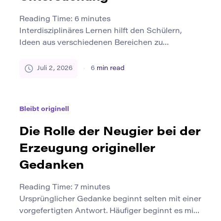
Reading Time:
6
minutes
Interdisziplinäres Lernen hilft den Schülern,
Ideen aus verschiedenen Bereichen zu
verbinden. Anstatt Fächer als separate Inseln zu
studieren, untersuchen die Schüler, wie Wissen
Juli 2, 2026
6
min read
in den Bereichen Kunst, Wissenschaft und
soziale Forschung funktioniert. Dieser Ansatz ist
wichtig, da Probleme in der realen Welt selten zu
Bleibt originell
einer Disziplin gehören. Klimawandel, öffentliche
Gesundheit, Technologie, städtisches Leben,
Die Rolle der Neugier bei der
Bildung und […]
Erzeugung origineller
Gedanken
Reading Time:
7
minutes
Ursprünglicher Gedanke beginnt selten mit einer
vorgefertigten Antwort. Häufiger beginnt es mit