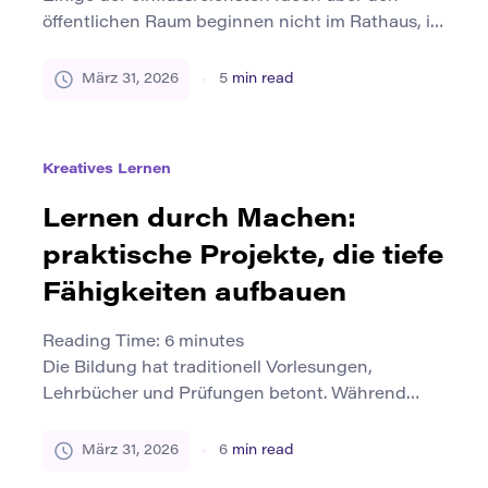
öffentlichen Raum beginnen nicht im Rathaus, in
einem Bautender oder sogar in einem
Designstudio. Sie beginnen in kleinen
März 31, 2026
5
min read
Publikationen: Zeitschriften, ausgabenbasierten
Magazinen, kritischen Aufsätzen und visuellen
Dossiers, die aufkommenden Fragen einen Ort
Kreatives Lernen
zum Atmen geben, bevor sie in Lehrpläne,
Installationen oder bürgerschaftliche Projekte
Lernen durch Machen:
formalisiert werden. Das zählt, denn Architektur
praktische Projekte, die tiefe
[…]
Fähigkeiten aufbauen
Reading Time:
6
minutes
Die Bildung hat traditionell Vorlesungen,
Lehrbücher und Prüfungen betont. Während
diese Methoden Wissen effizient vermitteln
können, lassen sie die Lernenden häufig nur ein
März 31, 2026
6
min read
Verständnis komplexer Ideen auf