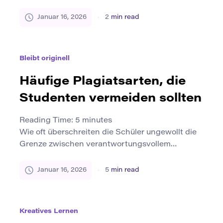
entspannen und jede Menge Spaß zu haben. Die
Teilnahme an Do-it-yourself-Kunstprojekten
Januar 16, 2026
2
min read
kann eine aufregende Reise der Selbstfindung
sein. In diesem Artikel werden wir eine Vielzahl
von Kunstprojekten untersuchen, die perfekt für
Bleibt originell
Teenager sind, egal ob Sie ein erfahrener
Künstler sind oder einfach nur […]
Häufige Plagiatsarten, die
Studenten vermeiden sollten
Reading Time:
5
minutes
Wie oft überschreiten die Schüler ungewollt die
Grenze zwischen verantwortungsvollem
Umgang mit Quellen und Plagiaten? Eine
Umfrage des Internationalen Zentrums für
Januar 16, 2026
5
min read
akademische Integrität aus dem Jahr 2024
ergab, dass fast 50% der Studenten während
ihres Studiums mindestens einen Plagiatsakt
Kreatives Lernen
hatten. Während einige Fälle absichtlich sind,