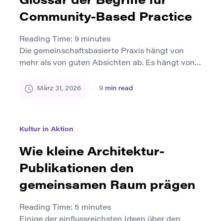
Glossar der Begriffe für
Community-Based Practice
Reading Time:
9
minutes
Die gemeinschaftsbasierte Praxis hängt von
mehr als von guten Absichten ab. Es hängt von
der gemeinsamen Sprache ab. Wenn
Pädagogen, gemeinnützige Teams,
März 31, 2026
9
min read
Öffentlichkeitsarbeiter, Angehörige der
Gesundheitsberufe und lokale Führungskräfte
die gleichen Begriffe auf unterschiedliche Weise
Kultur in Aktion
verwenden, tritt schnell Verwirrung auf. Ein
Team könnte denken, dass es die Teilnahme
Wie kleine Architektur-
fördert, wenn es nur Feedback sammelt. Eine […]
Publikationen den
gemeinsamen Raum prägen
Reading Time:
5
minutes
Einige der einflussreichsten Ideen über den