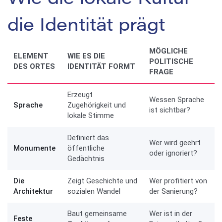
Wie die lokale Kultur
die Identität prägt
MÖGLICHE
ELEMENT
WIE ES DIE
POLITISCHE
DES ORTES
IDENTITÄT FORMT
FRAGE
Erzeugt
Wessen Sprache
Sprache
Zugehörigkeit und
ist sichtbar?
lokale Stimme
Definiert das
Wer wird geehrt
Monumente
öffentliche
oder ignoriert?
Gedächtnis
Die
Zeigt Geschichte und
Wer profitiert von
Architektur
sozialen Wandel
der Sanierung?
Baut gemeinsame
Wer ist in der
Feste