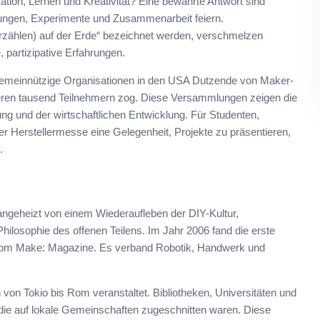
tion, Lernen und Kreativität? Eine bewährte Antwort sind
dungen, Experimente und Zusammenarbeit feiern.
rzählen) auf der Erde“ bezeichnet werden, verschmelzen
 partizipative Erfahrungen.
d gemeinnützige Organisationen in den USA Dutzende von Maker-
eren tausend Teilnehmern zog. Diese Versammlungen zeigen die
ung und der wirtschaftlichen Entwicklung. Für Studenten,
er Herstellermesse eine Gelegenheit, Projekte zu präsentieren,
.
ngeheizt von einem Wiederaufleben der DIY-Kultur,
hilosophie des offenen Teilens. Im Jahr 2006 fand die erste
rt vom Make: Magazine. Es verband Robotik, Handwerk und
 von Tokio bis Rom veranstaltet. Bibliotheken, Universitäten und
 die auf lokale Gemeinschaften zugeschnitten waren. Diese