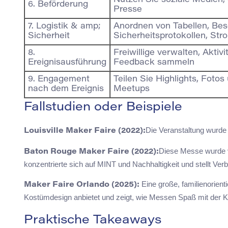
Nutzen Sie soziale Medien, 
6. Beförderung
Presse
7. Logistik & amp;
Anordnen von Tabellen, Bes
Sicherheit
Sicherheitsprotokollen, Str
8.
Freiwillige verwalten, Aktivi
Ereignisausführung
Feedback sammeln
9. Engagement
Teilen Sie Highlights, Fotos
nach dem Ereignis
Meetups
Fallstudien oder Beispiele
Die Veranstaltung wurde a
Louisville Maker Faire (2022):
Diese Messe wurde v
Baton Rouge Maker Faire (2022):
konzentrierte sich auf MINT und Nachhaltigkeit und stellt V
Eine große, familienorient
Maker Faire Orlando (2025):
Kostümdesign anbietet und zeigt, wie Messen Spaß mit der Kr
Praktische Takeaways