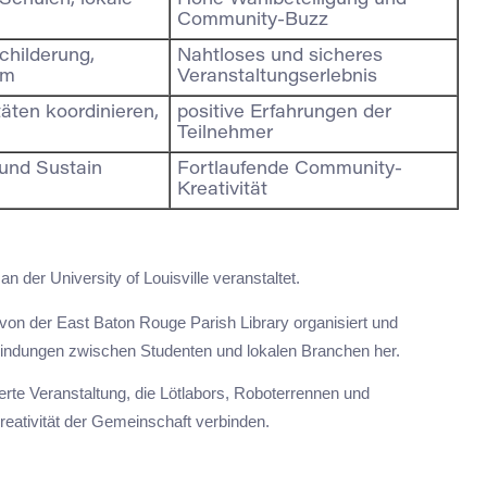
Schulen, lokale
Hohe Wahlbeteiligung und
Community-Buzz
childerung,
Nahtloses und sicheres
om
Veranstaltungserlebnis
täten koordinieren,
positive Erfahrungen der
Teilnehmer
 und Sustain
Fortlaufende Community-
Kreativität
n der University of Louisville veranstaltet.
on der East Baton Rouge Parish Library organisiert und
erbindungen zwischen Studenten und lokalen Branchen her.
ierte Veranstaltung, die Lötlabors, Roboterrennen und
eativität der Gemeinschaft verbinden.