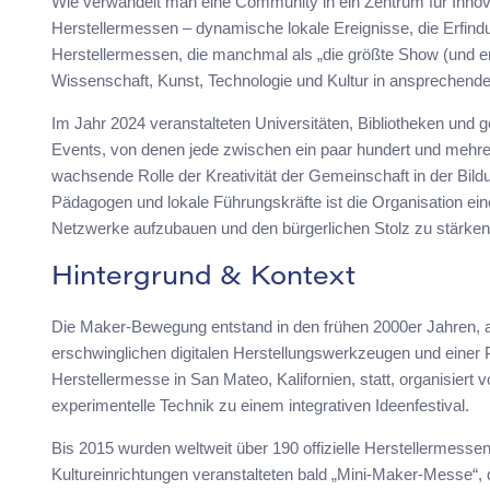
Wie verwandelt man eine Community in ein Zentrum für Innova
Herstellermessen – dynamische lokale Ereignisse, die Erfin
Herstellermessen, die manchmal als „die größte Show (und e
Wissenschaft, Kunst, Technologie und Kultur in ansprechende,
Im Jahr 2024 veranstalteten Universitäten, Bibliotheken un
Events, von denen jede zwischen ein paar hundert und mehr
wachsende Rolle der Kreativität der Gemeinschaft in der Bild
Pädagogen und lokale Führungskräfte ist die Organisation ein
Netzwerke aufzubauen und den bürgerlichen Stolz zu stärken
Hintergrund & Kontext
Die Maker-Bewegung entstand in den frühen 2000er Jahren, a
erschwinglichen digitalen Herstellungswerkzeugen und einer P
Herstellermesse in San Mateo, Kalifornien, statt, organisie
experimentelle Technik zu einem integrativen Ideenfestival.
Bis 2015 wurden weltweit über 190 offizielle Herstellermessen
Kultureinrichtungen veranstalteten bald „Mini-Maker-Messe“,