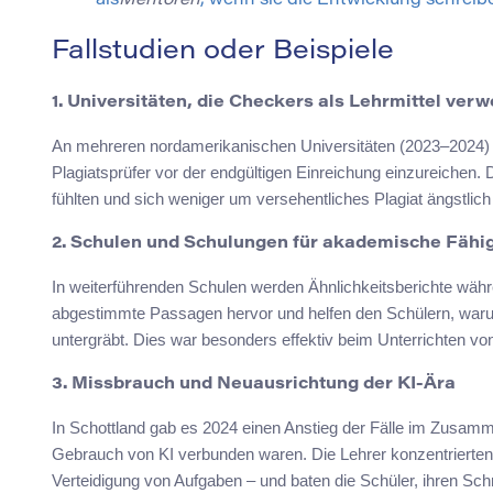
als
Mentoren
, wenn sie die Entwicklung schreib
Fallstudien oder Beispiele
1. Universitäten, die Checkers als Lehrmittel ver
An mehreren nordamerikanischen Universitäten (2023–2024) e
Plagiatsprüfer vor der endgültigen Einreichung einzureichen. 
fühlten und sich weniger um versehentliches Plagiat ängstlich 
2. Schulen und Schulungen für akademische Fähi
In weiterführenden Schulen werden Ähnlichkeitsberichte wä
abgestimmte Passagen hervor und helfen den Schülern, warum
untergräbt. Dies war besonders effektiv beim Unterrichten v
3. Missbrauch und Neuausrichtung der KI-Ära
In Schottland gab es 2024 einen Anstieg der Fälle im Zusam
Gebrauch von KI verbunden waren. Die Lehrer konzentrierten
Verteidigung von Aufgaben – und baten die Schüler, ihren Sch