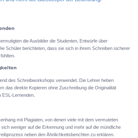
en und nicht die Gatekeeper der Bestrafung.
wenden
rmutigten die Ausbilder die Studenten, Entwürfe über
Die Schüler berichteten, dass sie sich in ihrem Schreiben sicherer
fühlten.
gkeiten
hrend des Schreibworkshops verwendet. Die Lehrer heben
 das direkte Kopieren ohne Zuschreibung die Originalität
on ESL-Lernenden.
menhang mit Plagiaten, von denen viele mit dem vermuteten
 sich weniger auf die Erkennung und mehr auf die mündliche
reibprozess neben den Ähnlichkeitsberichten zu erklären.