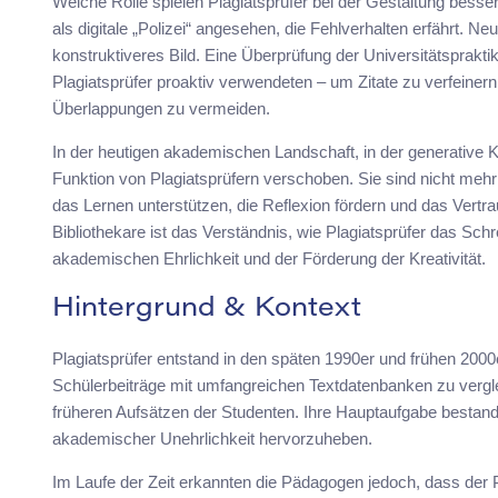
Welche Rolle spielen Plagiatsprüfer bei der Gestaltung bess
als digitale „Polizei“ angesehen, die Fehlverhalten erfährt.
konstruktiveres Bild. Eine Überprüfung der Universitätsprak
Plagiatsprüfer proaktiv verwendeten – um Zitate zu verfeiner
Überlappungen zu vermeiden.
In der heutigen akademischen Landschaft, in der generative K
Funktion von Plagiatsprüfern verschoben. Sie sind nicht meh
das Lernen unterstützen, die Reflexion fördern und das Vert
Bibliothekare ist das Verständnis, wie Plagiatsprüfer das Sc
akademischen Ehrlichkeit und der Förderung der Kreativität.
Hintergrund & Kontext
Plagiatsprüfer entstand in den späten 1990er und frühen 2000e
Schülerbeiträge mit umfangreichen Textdatenbanken zu vergleic
früheren Aufsätzen der Studenten. Ihre Hauptaufgabe bestan
akademischer Unehrlichkeit hervorzuheben.
Im Laufe der Zeit erkannten die Pädagogen jedoch, dass der Pl