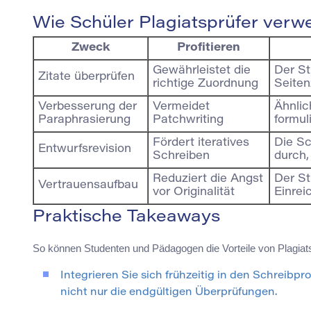
Wie Schüler Plagiatsprüfer ver
Zweck
Profitieren
Gewährleistet die
Der St
Zitate überprüfen
richtige Zuordnung
Seiten
Verbesserung der
Vermeidet
Ähnlic
Paraphrasierung
Patchwriting
formul
Fördert iteratives
Die Sc
Entwurfsrevision
Schreiben
durch,
Reduziert die Angst
Der St
Vertrauensaufbau
vor Originalität
Einrei
Praktische Takeaways
So können Studenten und Pädagogen die Vorteile von Plagiat
Integrieren Sie sich frühzeitig in den Schreibp
nicht nur die endgültigen Überprüfungen.