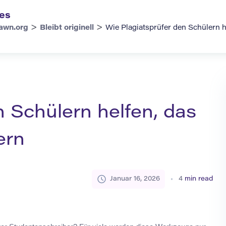
es
>
>
awn.org
Bleibt originell
Wie Plagiatsprüfer den Schülern h
n Schülern helfen, das
ern
Januar 16, 2026
4
min read