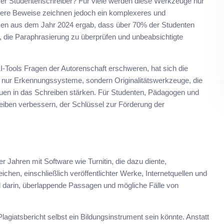
erer Studentenschreiber? Für viele werden diese Werkzeuge nur
 Neuere Beweise zeichnen jedoch ein komplexeres und
tiken aus dem Jahr 2024 ergab, dass über 70% der Studenten
n, die Paraphrasierung zu überprüfen und unbeabsichtigte
I-Tools Fragen der Autorenschaft erschweren, hat sich die
r nur Erkennungssysteme, sondern Originalitätswerkzeuge, die
rauen in das Schreiben stärken. Für Studenten, Pädagogen und
hreiben verbessern, der Schlüssel zur Förderung der
r Jahren mit Software wie Turnitin, die dazu diente,
hen, einschließlich veröffentlichter Werke, Internetquellen und
d darin, überlappende Passagen und mögliche Fälle von
agiatsbericht selbst ein Bildungsinstrument sein könnte. Anstatt