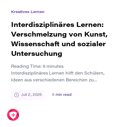
Kreatives Lernen
Interdisziplinäres Lernen:
Verschmelzung von Kunst,
Wissenschaft und sozialer
Untersuchung
Reading Time:
6
minutes
Interdisziplinäres Lernen hilft den Schülern,
Ideen aus verschiedenen Bereichen zu
verbinden. Anstatt Fächer als separate Inseln zu
studieren, untersuchen die Schüler, wie Wissen
Juli 2, 2026
6
min read
in den Bereichen Kunst, Wissenschaft und
soziale Forschung funktioniert. Dieser Ansatz ist
wichtig, da Probleme in der realen Welt selten zu
einer Disziplin gehören. Klimawandel, öffentliche