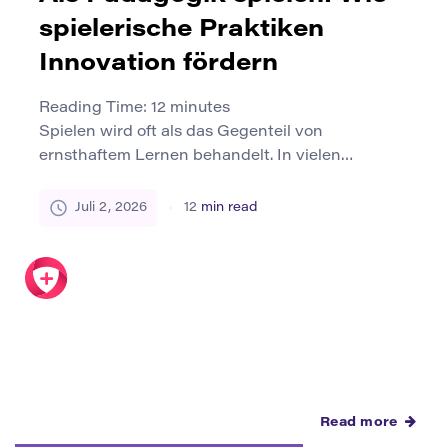
spielerische Praktiken
Innovation fördern
Reading Time:
12
minutes
Spielen wird oft als das Gegenteil von
ernsthaftem Lernen behandelt. In vielen
Klassenzimmern und Institutionen wird das
Spielen als Studienbrecher und nicht als
Juli 2, 2026
12
min read
Studienmethode angesehen. Das Spiel kann
jedoch eine der stärksten Möglichkeiten sein, um
Neugier, Experimente, Zusammenarbeit und
kreative Problemlösungen zu entwickeln. Wenn
es gut gestaltet ist, wird die spielerische Übung
zu einer kraftvollen […]
Read more