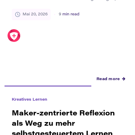
Materialien zusammenbauen, die Aufgabe
erledigen und das Gefühl haben, dass das fertige
Mai 20, 2026
9
min read
Objekt mehr zur Aufgabe als zu ihnen gehört.
Das Geschichtenerzählen verändert diese
Beziehung. Wenn ein Maker-Projekt mit einer
Geschichte beginnt, ist das Objekt nicht mehr
nur ein Beweis dafür, dass […]
Read more
Kreatives Lernen
Maker-zentrierte Reflexion
als Weg zu mehr
selbstgesteuertem Lernen