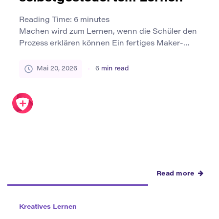
Reading Time:
6
minutes
Machen wird zum Lernen, wenn die Schüler den
Prozess erklären können Ein fertiges Maker-
Projekt kann beeindruckend aussehen, ohne viel
über das zu verraten, was der Schüler
Mai 20, 2026
6
min read
tatsächlich gelernt hat. Ein Karton-Prototyp, ein
codiertes Spiel, ein repariertes Objekt, ein
handgefertigtes Instrument oder eine
Community-Design-Lösung können Mühe und
Kreativität zeigen, aber das tiefere Lernen wird
oft in […]
Read more
Kreatives Lernen