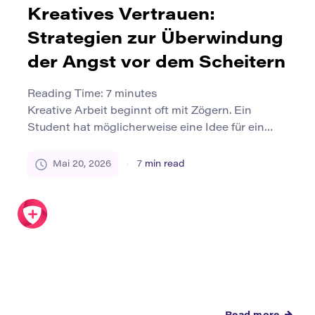
Kreatives Vertrauen:
Strategien zur Überwindung
der Angst vor dem Scheitern
Reading Time:
7
minutes
Kreative Arbeit beginnt oft mit Zögern. Ein
Student hat möglicherweise eine Idee für ein
Projekt, befürchtet aber, dass es unvollendet
aussieht. Ein junger Designer kann es vermeiden,
Mai 20, 2026
7
min read
eine Skizze zu zeigen, da sie noch nicht poliert
ist. Ein Hersteller kann den Bau eines Prototyps
verzögern, da die erste Version möglicherweise
nicht funktioniert. In Klassenzimmern,
Makerspaces […]