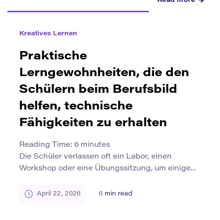
Read more
Kreatives Lernen
Praktische
Lerngewohnheiten, die den
Schülern beim Berufsbild
helfen, technische
Fähigkeiten zu erhalten
Reading Time:
6
minutes
Die Schüler verlassen oft ein Labor, einen
Workshop oder eine Übungssitzung, um einige
Tage später festzustellen, dass die Sequenz
bereits abrutscht. Diese Unterbrechung ist in der
April 22, 2026
6
min read
Berufsausbildung üblich, da die technischen
Fähigkeiten nicht dauerhaft werden, nur weil ein