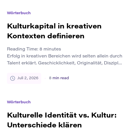
Stadt oder Gesellschaft werden könnte. Der Begriff
verbindet Kreativität mit dem öffentlichen Leben. Es
Wörterbuch
geht nicht nur um persönliche Träume oder private
Ideen. Es geht […]
Kulturkapital in kreativen
Kontexten definieren
Reading Time:
8
minutes
Erfolg in kreativen Bereichen wird selten allein durch
Talent erklärt. Geschicklichkeit, Originalität, Disziplin
und Vorstellungskraft sind wichtig, aber sie sind
nicht die einzigen Kräfte, die die künstlerische
Juli 2, 2026
8
min read
Anerkennung prägen. Ein Schriftsteller, Künstler,
Designer, Musiker, Kurator, Filmemacher oder
Performer bewegt sich auch durch Geschmacks-,
Wörterbuch
Bildungs-, Ruf-, Sprach-, Institutionen- und soziale
Netzwerke. Diese Systeme beeinflussen, wer
Kulturelle Identität vs. Kultur:
gesehen […]
Unterschiede klären