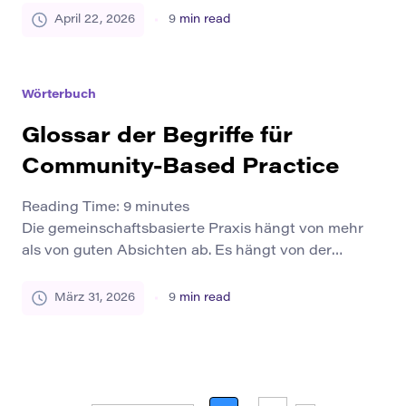
Personen an der Gestaltung beteiligt sind. Anstatt
April 22, 2026
9
min read
Benutzer als entfernte Themen zu behandeln, die am
Ende nur beobachtet, gemessen oder um Feedback
gebeten werden, lädt sie in den Prozess selbst ein.
Wörterbuch
Sie helfen bei der Definition […]
Glossar der Begriffe für
Community-Based Practice
Reading Time:
9
minutes
Die gemeinschaftsbasierte Praxis hängt von mehr
als von guten Absichten ab. Es hängt von der
gemeinsamen Sprache ab. Wenn Pädagogen,
gemeinnützige Teams, Öffentlichkeitsarbeiter,
März 31, 2026
9
min read
Angehörige der Gesundheitsberufe und lokale
Führungskräfte die gleichen Begriffe auf
unterschiedliche Weise verwenden, tritt schnell
Verwirrung auf. Ein Team könnte denken, dass es die
Teilnahme fördert, wenn es nur Feedback sammelt.