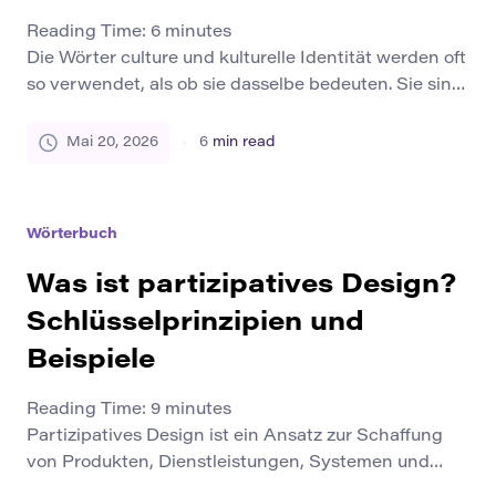
Reading Time:
6
minutes
Die Wörter culture und kulturelle Identität werden oft
so verwendet, als ob sie dasselbe bedeuten. Sie sind
eng miteinander verbunden, aber nicht identisch.
Kultur ist das umfassendere System gemeinsamer
Mai 20, 2026
6
min read
Praktiken, Bedeutungen, Werte, Symbole,
Traditionen und alltäglicher Gewohnheiten, an
denen Menschen teilnehmen. Kulturelle Identität ist
Wörterbuch
die Art und Weise, wie eine Person oder Gruppe ihre
Beziehung […]
Was ist partizipatives Design?
Schlüsselprinzipien und
Beispiele
Reading Time:
9
minutes
Partizipatives Design ist ein Ansatz zur Schaffung
von Produkten, Dienstleistungen, Systemen und
Räumen, in denen die vom Endergebnis betroffenen