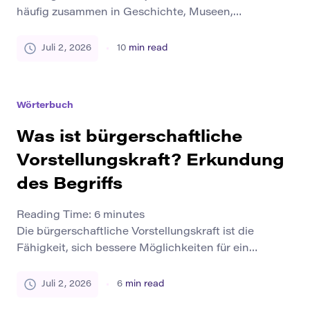
häufig zusammen in Geschichte, Museen,
Archäologie, Bibliotheksstudien, digitaler Kultur und
Geisteswissenschaften verwendet. Sie sind
Juli 2, 2026
10
min read
verwandt, aber sie bedeuten nicht dasselbe. Ein
einzelnes Element kann ein Objekt in einem Kontext,
ein Artefakt in einem anderen und ein Teil eines
Wörterbuch
Archivs in einem anderen sein. Der Unterschied
hängt von Bedeutung, […]
Was ist bürgerschaftliche
Vorstellungskraft? Erkundung
des Begriffs
Reading Time:
6
minutes
Die bürgerschaftliche Vorstellungskraft ist die
Fähigkeit, sich bessere Möglichkeiten für ein
gemeinsames Leben vorzustellen. Es hilft den
Menschen, über aktuelle Probleme hinauszudenken
Juli 2, 2026
6
min read
und zu fragen, was für eine Gemeinschaft, Schule,